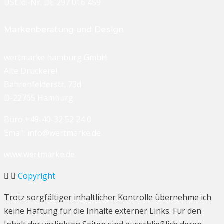
USt.Id.-Nr. DE 297 016 459
Markenberatung und Design
wertmarke hamburg GmbH
Alte Druckerei
Bahrenfelderstr. 73d
D-22765 Hamburg
Büro +49-40-32 52 24 0
Email: info@wertmarke.de
www.wertmarke.de
Copyright
Trotz sorgfältiger inhaltlicher Kontrolle übernehme ich
keine Haftung für die Inhalte externer Links. Für den